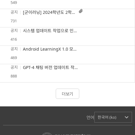
549

공지
[군이러닝] 2024학년도 2학기 군 복무 중 대학 원격강좌 학점취득 수강 안내
731
공지
시스템 업데이트 작업으로 인한 서비스 재시작 안내(5/30 12시, 약 30초 소요)
416
공지
Android LearningX 1.0 모바일 앱 푸시 알림 서비스 중단 안내
469
공지
GPT-4 채팅 버전 업데이트 작업으로 인한 채팅 서비스 중단(5/2 15:30~16:00)
888
더보기
언어
한국어 (ko)