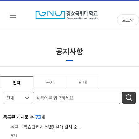
로그인
공지사항
공지
안내
전체
전체
73
등록된 게시물 수
개
공지
학습관리시스템(LMS) 일시 중단 안내(2026.3.25.(수) 낮 12시~12시10분)
831