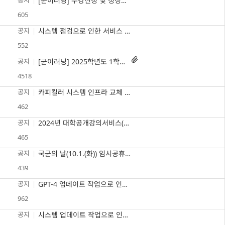
공지
[군이러닝] 수강신청 및 정정기간 단축 안내(~3/13)
605
공지
시스템 점검으로 인한 서비스 일시 중단 안내(2/24 18-20시)
552

공지
[군이러닝] 2025학년도 1학기 군 복무중 학점인정 원격수업 안내 (첨부파일 확인 필수)
4518
공지
카피킬러 시스템 인프라 교체 작업에 따른 서비스 중단 안내(1/20 0시~12시)
462
공지
2024년 대학공개강의서비스(KOCW) 활용실태 조사
465
공지
국군의 날(10.1.(화)) 임시공휴일 지정에 따른 휴무 안내
439
공지
GPT-4 업데이트 작업으로 인한 채팅 이용 중지 안내(9/11 12시~13시)
962
공지
시스템 업데이트 작업으로 인한 GPT채팅 중지 안내(8/29)