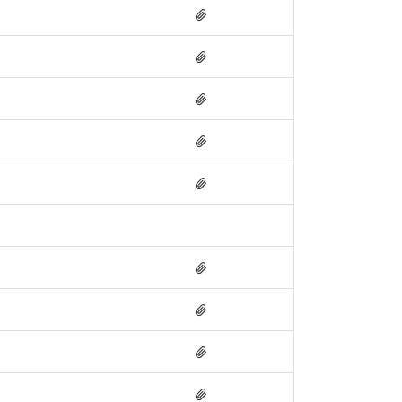








